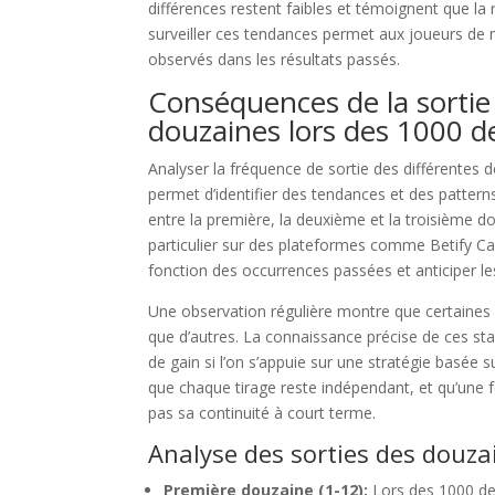
différences restent faibles et témoignent que la
surveiller ces tendances permet aux joueurs de 
observés dans les résultats passés.
Conséquences de la sortie
douzaines lors des 1000 de
Analyser la fréquence de sortie des différentes
permet d’identifier des tendances et des patterns
entre la première, la deuxième et la troisième d
particulier sur des plateformes comme Betify Ca
fonction des occurrences passées et anticiper le
Une observation régulière montre que certaines
que d’autres. La connaissance précise de ces sta
de gain si l’on s’appuie sur une stratégie basée 
que chaque tirage reste indépendant, et qu’une f
pas sa continuité à court terme.
Analyse des sorties des douza
Première douzaine (1-12):
Lors des 1000 der