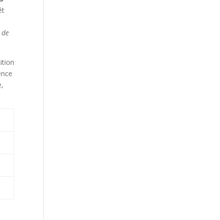
êt
 de
ition
ence
e,