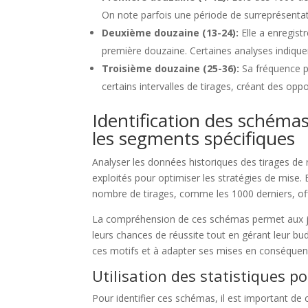
On note parfois une période de surreprésentat
Deuxième douzaine (13-24):
Elle a enregist
première douzaine. Certaines analyses indiquen
Troisième douzaine (25-36):
Sa fréquence p
certains intervalles de tirages, créant des opp
Identification des schémas
les segments spécifiques
Analyser les données historiques des tirages de 
exploités pour optimiser les stratégies de mise. 
nombre de tirages, comme les 1000 derniers, off
La compréhension de ces schémas permet aux jo
leurs chances de réussite tout en gérant leur bud
ces motifs et à adapter ses mises en conséquen
Utilisation des statistiques p
Pour identifier ces schémas, il est important de 