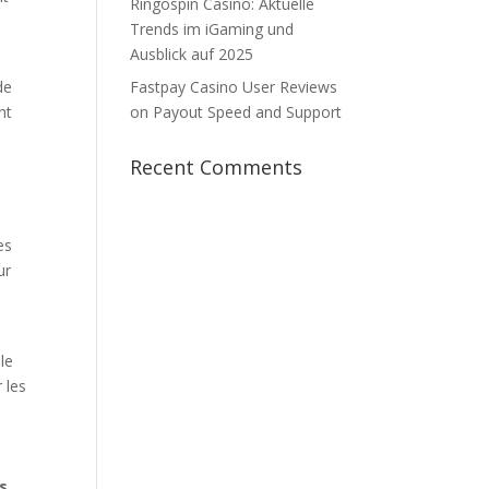
Ringospin Casino: Aktuelle
Trends im iGaming und
Ausblick auf 2025
de
Fastpay Casino User Reviews
nt
on Payout Speed and Support
Recent Comments
es
ur
le
 les
as