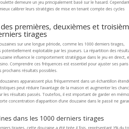
 roulette demeure un jeu principalement basé sur le hasard. Cependan
mieux calibrer leurs stratégies de mise en tenant compte des cycles
 des premières, deuxièmes et troisiè
rniers tirages
 douzaines sur une longue période, comme les 1000 derniers tirages,
 potentiellement exploitable par les joueurs. La répartition des résult
ouzaine influence le comportement stratégique dans le jeu en direct, 
sino. Comprendre ces fréquences est essentiel pour ajuster ses paris
s prochains résultats possibles.
 douzaines apparaissent plus fréquemment dans un échantillon étend
tistiques peut réduire l’avantage de la maison et augmenter les chan
sur les résultats passés. Toutefois, il est important de garder en mémo
orte concentration d’apparition d’une douzaine dans le passé ne garan
ines dans les 1000 derniers tirages
niers tirages, cette douzaine a été tirée
X
fois, représentant
Y%
du to