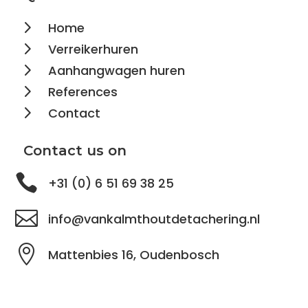
5
Home
5
Verreikerhuren
5
Aanhangwagen huren
5
References
5
Contact
Contact us on

+31 (0) 6 51 69 38 25

info@vankalmthoutdetachering.nl

Mattenbies 16, Oudenbosch