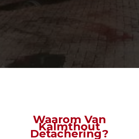
Waarom Van
Kalmthout
Detachering?