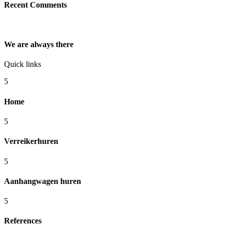
Recent Comments
We are always there
Quick links
5
Home
5
Verreikerhuren
5
Aanhangwagen huren
5
References