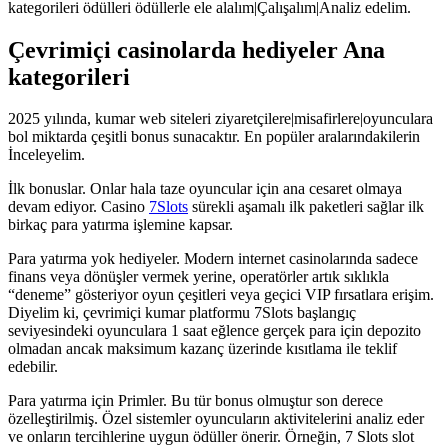
kategorileri ödülleri ödüllerle ele alalım|Çalışalım|Analiz edelim.
Çevrimiçi casinolarda hediyeler Ana
kategorileri
2025 yılında, kumar web siteleri ziyaretçilere|misafirlere|oyunculara
bol miktarda çeşitli bonus sunacaktır. En popüler aralarındakilerin
İnceleyelim.
İlk bonuslar. Onlar hala taze oyuncular için ana cesaret olmaya
devam ediyor. Casino
7Slots
sürekli aşamalı ilk paketleri sağlar ilk
birkaç para yatırma işlemine kapsar.
Para yatırma yok hediyeler. Modern internet casinolarında sadece
finans veya dönüşler vermek yerine, operatörler artık sıklıkla
“deneme” gösteriyor oyun çeşitleri veya geçici VIP fırsatlara erişim.
Diyelim ki, çevrimiçi kumar platformu 7Slots başlangıç ​​
seviyesindeki oyunculara 1 saat eğlence gerçek para için depozito
olmadan ancak maksimum kazanç üzerinde kısıtlama ile teklif
edebilir.
Para yatırma için Primler. Bu tür bonus olmuştur son derece
özelleştirilmiş. Özel sistemler oyuncuların aktivitelerini analiz eder
ve onların tercihlerine uygun ödüller önerir. Örneğin, 7 Slots slot