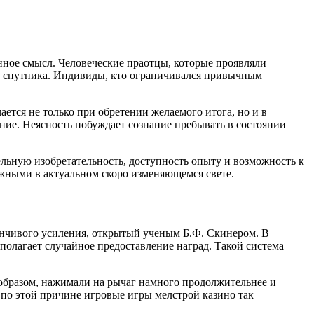
нное смысл. Человеческие праотцы, которые проявляли
ли спутника. Индивиды, кто ограничивался привычным
ется не только при обретении желаемого итога, но и в
ение. Неясность побуждает сознание пребывать в состоянии
льную изобретательность, доступность опыту и возможность к
ными в актуальном скоро изменяющемся свете.
енчивого усиления, открытый ученым Б.Ф. Скинером. В
полагает случайное предоставление наград. Такой система
бразом, нажимали на рычаг намного продолжительнее и
 по этой причине игровые игры мелстрой казино так