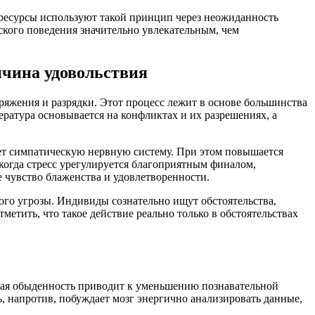
ресурсы используют такой принцип через неожиданность
ского поведения значительно увлекательным, чем
ичина удовольствия
яжения и разрядки. Этот процесс лежит в основе большинства
ратура основывается на конфликтах и их разрешениях, а
ет симпатическую нервную систему. При этом повышается
когда стресс урегулируется благоприятным финалом,
чувство блаженства и удовлетворенности.
ого угрозы. Индивиды сознательно ищут обстоятельства,
тить, что такое действие реально только в обстоятельствах
емая обыденность приводит к уменьшению познавательной
, напротив, побуждает мозг энергично анализировать данные,