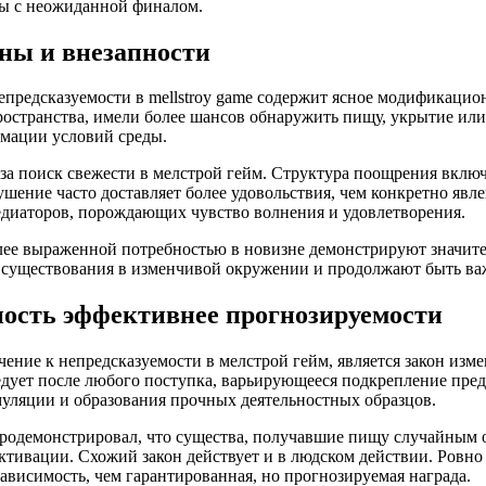
ты с неожиданной финалом.
ны и внезапности
предсказуемости в mellstroy game содержит ясное модификацио
пространства, имели более шансов обнаружить пищу, укрытие и
рмации условий среды.
за поиск свежести в мелстрой гейм. Структура поощрения включа
ушение часто доставляет более удовольствия, чем конкретно явл
едиаторов, порождающих чувство волнения и удовлетворения.
лее выраженной потребностью в новизне демонстрируют значите
существования в изменчивой окружении и продолжают быть важ
ность эффективнее прогнозируемости
ние к непредсказуемости в мелстрой гейм, является закон изм
едует после любого поступка, варьирующееся подкрепление пред
муляции и образования прочных деятельностных образцов.
одемонстрировал, что существа, получавшие пищу случайным о
ктивации. Схожий закон действует и в людском действии. Ровно
висимость, чем гарантированная, но прогнозируемая награда.