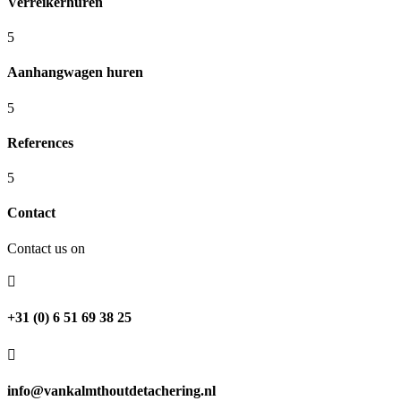
Verreikerhuren
5
Aanhangwagen huren
5
References
5
Contact
Contact us on

+31 (0) 6 51 69 38 25

info@vankalmthoutdetachering.nl