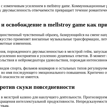
 с изменчивым усилением в mellstroy game. Коммуникационные 
у двусмысленность отвечаемости превращает течение романтиче
 освобождение в mellstroy game как пр
инственный чувственный образец, базирующийся на смене напр
скусство применяет внезапные музыкальные трансформации, лите
южетные изменения.
ния, порожденного двусмысленностью в мелстрой гейм, запуска
к усилению восприятия и усилению душевных ответов. В момент 
ьствия и нейромедиатора удовольствия, порождая интенсивное 
видов спорта, фильмов кошмаров и остальных типов регулируем
во имя последующего эмоционального повышения. Критично отме
й опасности не имеется.
ротив скуки повседневности
и в мелстрой казино для наилучшего деятельности. Прогнозиру
окращения интеллектуальной продуктивности. Непредсказуемость
ствам.