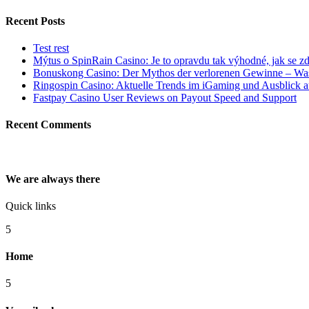
for:
Recent Posts
Test rest
Mýtus o SpinRain Casino: Je to opravdu tak výhodné, jak se z
Bonuskong Casino: Der Mythos der verlorenen Gewinne – Was 
Ringospin Casino: Aktuelle Trends im iGaming und Ausblick 
Fastpay Casino User Reviews on Payout Speed and Support
Recent Comments
We are always there
Quick links
5
Home
5