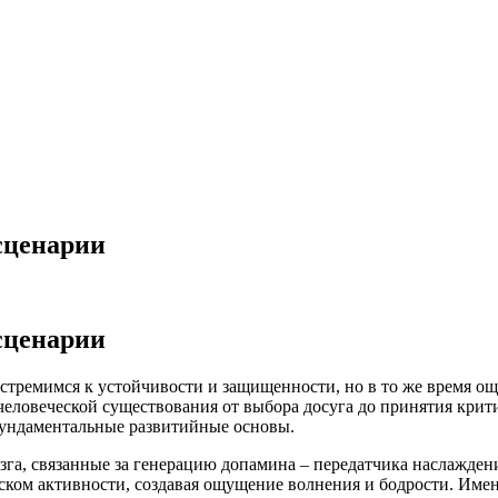
сценарии
сценарии
стремимся к устойчивости и защищенности, но в то же время о
человеческой существования от выбора досуга до принятия кри
 фундаментальные развитийные основы.
зга, связанные за генерацию допамина – передатчика наслажде
еском активности, создавая ощущение волнения и бодрости. Им