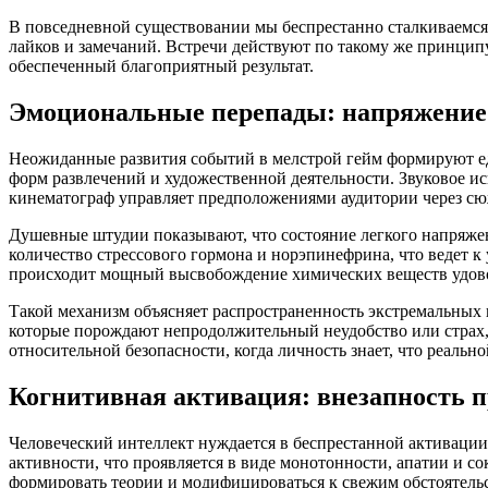
В повседневной существовании мы беспрестанно сталкиваемся
лайков и замечаний. Встречи действуют по такому же принцип
обеспеченный благоприятный результат.
Эмоциональные перепады: напряжение и
Неожиданные развития событий в мелстрой гейм формируют ед
форм развлечений и художественной деятельности. Звуковое и
кинематограф управляет предположениями аудитории через с
Душевные штудии показывают, что состояние легкого напряже
количество стрессового гормона и норэпинефрина, что ведет 
происходит мощный высвобождение химических веществ удовол
Такой механизм объясняет распространенность экстремальных 
которые порождают непродолжительный неудобство или страх, 
относительной безопасности, когда личность знает, что реально
Когнитивная активация: внезапность п
Человеческий интеллект нуждается в беспрестанной активаци
активности, что проявляется в виде монотонности, апатии и с
формировать теории и модифицироваться к свежим обстоятель