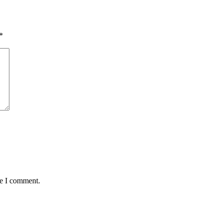
*
me I comment.