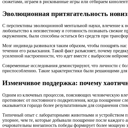
сюжетами, играем в рискованные игры или отбираем кинолен
Эволюционная притягательность новиз
С перспективы эволюционной ментальной науки, влечение к не
любопытство к неизвестному и готовность познавать свежие 
окружением, были способны остаться без средств при трансфо
Мозг индивида развивался таким образом, чтобы поощрять нас 
течении его разыскания. Такой факт разъясняет, почему предвк
усиленной настроенности, что идет вместе с выбросом нейром
Современные исследования демонстрируют, что личности с бо
приспособлению. Такие характеристики были решающими для 
Изменчивое поддержка: почему хаотич
Одним из ключевых процессов, поясняющих человеческую влече
противовес от постоянного подкрепления, когда поощрение сл
оказывается гораздо более результативным для сохранения сти
Типичный опыт с лабораторными животными и устройством пр
упорнее, чем те, которые добывали поощрение после каждого а
очаровательны внезапность победы формирует более мощную за