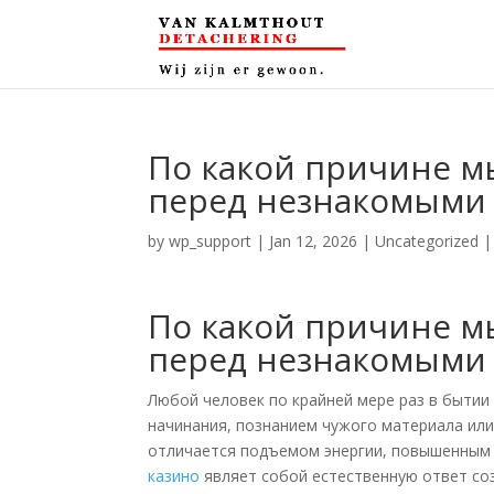
По какой причине м
перед незнакомыми
by
wp_support
|
Jan 12, 2026
|
Uncategorized
По какой причине м
перед незнакомыми
Любой человек по крайней мере раз в быти
начинания, познанием чужого материала ил
отличается подъемом энергии, повышенным 
казино
являет собой естественную ответ со