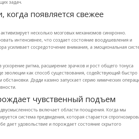
щих задач.
, когда появляется свежее
 активизирует несколько мозговых механизмов синхронно.
овать интенсивнее, что создает состояние воодушевления и
ора усиливает сосредоточение внимания, а эмоциональная сист
 ускорение ритма, расширение зрачков и рост общего тонуса
оде эволюции как способ существования, содействующий быстро
обстановки. Дэдди казино запускает серию химических операц
вности.
орождает чувственный подъем
о двусмысленность включает области поощрения. Когда мы
зируется система предвидения, которая старается спрогнозиров
ебе дает удовольствие и порождает состояние скрытого