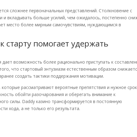
ется сложнее первоначальных представлений. Столкновение с
и и вкладывать больше усилий, чем ожидалось, постепенно сни
пает место более мирным самочувствиям, нуждающимся в
к старту помогает удержать
 дает возможность более рационально приступать к составлен
того, что стартовый энтузиазм естественным образом снижаетс
заранее создать тактики поддержания мотивации.
 которые рассматривают вероятные препятствия и нужное срок
жность обойти разочарования и оберегать внимание к
ного силы. Daddy казино трансформируется в постоянную
ти хода, а не только его результата.