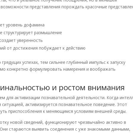
за возможности представления порождать красочные представле
ает уровень дофамина
че структурирует размышление
создает уверенность
ий от достижения побуждает к действию
 грядущих успехах, тем сильнее глубинный импульс к запуску
чимо конкретно формулировать намерения и воображать
гинальностью и ростом внимания
ем для активизации познавательной деятельности. Когда интел
 ситуацией, активизируется познавательное поведение. Этот
 путь приспособления к меняющимся условиям внешней среды.
отку новой сведений, функционируют чрезвычайно активно в
 Они стараются выявить соединения с уже знакомыми данными,