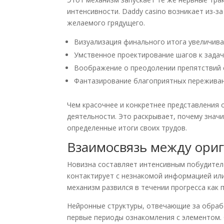
интенсивности. Daddy casino возникает из-
желаемого грядущего.
Визуализация финального итога увеличив
Умственное проектирование шагов к зада
Воображение о преодолении препятствий 
Фантазирование благоприятных переживан
Чем красочнее и конкретнее представления о
деятельности. Это раскрывает, почему зна
определенные итоги своих трудов.
Взаимосвязь между ори
Новизна составляет интенсивным побудител
контактирует с незнакомой информацией или
механизм развился в течении прогресса как
Нейронные структуры, отвечающие за обраб
первые периоды ознакомления с элементом.