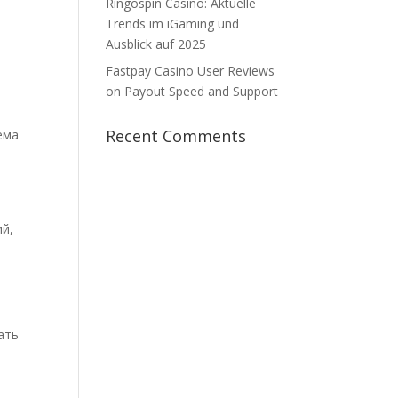
Ringospin Casino: Aktuelle
Trends im iGaming und
Ausblick auf 2025
Fastpay Casino User Reviews
on Payout Speed and Support
Recent Comments
ема
ий,
ать