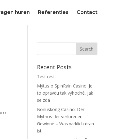
agen huren
Referenties
Contact
Recent Posts
Test rest
Mýtus o SpinRain Casino: Je
to opravdu tak výhodné, jak
se zdá
Bonuskong Casino: Der
ого
Mythos der verlorenen
Gewinne – Was wirklich dran
ist