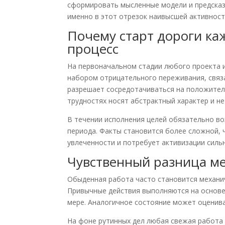
сформировать мысленные модели и предсказа
именно в этот отрезок наивысшей активност
Почему старт дороги ка
процесс
На первоначальном стадии любого проекта
набором отрицательного переживания, связа
разрешает сосредотачиваться на положител
трудностях носят абстрактный характер и н
В течении исполнения целей обязательно в
периода. Факты становится более сложной, 
увлеченности и потребует активизации силь
Чувственный разница м
Обыденная работа часто становится механич
Привычные действия выполняются на основе
мере. Аналогичное состояние может оценива
На фоне рутинных дел любая свежая работа