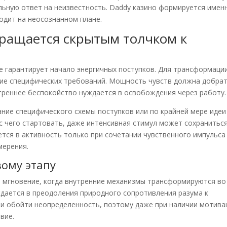
ьную ответ на неизвестность. Daddy казино формируется имен
одит на неосознанном плане.
ращается скрытым толчком к
 гарантирует начало энергичных поступков. Для трансформаци
ние специфических требований. Мощность чувств должна добра
треннее беспокойство нуждается в освобождения через работу.
ние специфического схемы поступков или по крайней мере идеи
 с чего стартовать, даже интенсивная стимул может сохранитьс
тся в активность только при сочетании чувственного импульса
мерения.
вому этапу
й мгновение, когда внутренние механизмы трансформируются во
дается в преодоления природного сопротивления разума к
 и обойти неопределенность, поэтому даже при наличии мотива
вие.