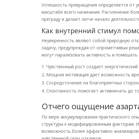
Успешность превращения определяется от ум
масштабе всего начинания. Расчленение бол
преграду и делает легче начало деятельност
Как внутренний стимул пом
Неуверенность являют собой природную отк
задачу, предупреждая от опрометчивых реш
могут парализовать активность и помешать
Чувственный рост создает энергетический
Мощная мотивация дает возможность вре
Сосредоточение на благоприятных сторон
Спонтанность помогает активничать до то
Отчего ощущение азарт
По мере аккумулирования практического опы
структуры к модифицированным факторам. И
возможность более эффективно анализирова
чувственной силы откликов.