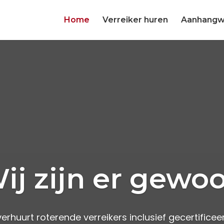
Home
Verreiker huren
Aanhangw
ij zijn er gewo
huurt roterende verreikers inclusief gecertificeerd