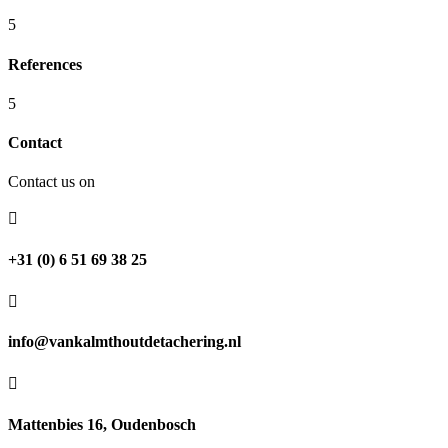
dan
beide
ook
5
in
een
een
populaire
References
aantrekkelijk
keuze
pakket.
in
5
heel
Moderne
het
technologie
Contact
land.
zorgt
voor
Ontdek
Contact us on
een
waarom
soepele
zoveel

en
mensen
veilige
kiezen
+31 (0) 6 51 69 38 25
speelervaring.
voor
dit

uitstekende
platform.
info@vankalmthoutdetachering.nl

Mattenbies 16, Oudenbosch