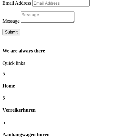
Email Address
Message
Submit
Innovatief
De
We are always there
en
Favoriet
Betrouwbaar
van
Quick links
Nederland
5
De
combinatie
Nederlandse
Home
van
spelers
innovatie
weten
en
5
kwaliteit
betrouwbaarheid
te
is
Verreikerhuren
waarderen.
zeldzaam
True
maar
5
Luck
waardevol.
Casino
Winnitt
is
Aanhangwagen huren
biedt