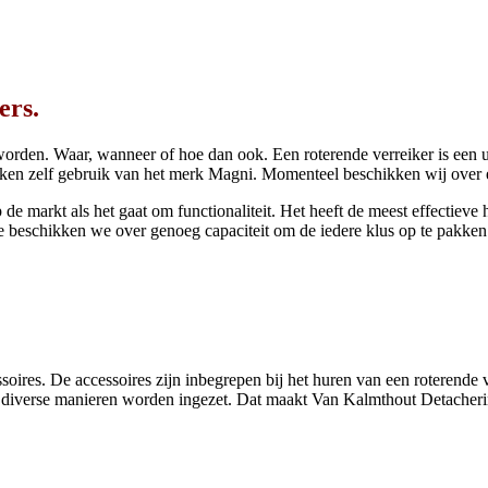
ers.
n worden. Waar, wanneer of hoe dan ook. Een roterende verreiker is een u
maken zelf gebruik van het merk Magni. Momenteel beschikken wij ov
markt als het gaat om functionaliteit. Het heeft de meest effectieve hi
e beschikken we over genoeg capaciteit om de iedere klus op te pakken
ires. De accessoires zijn inbegrepen bij het huren van een roterende ve
p diverse manieren worden ingezet. Dat maakt Van Kalmthout Detacherin