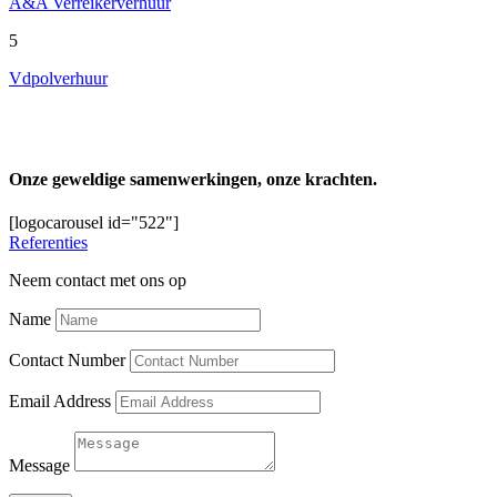
A&A Verreikerverhuur
5
Vdpolverhuur
Onze geweldige samenwerkingen, onze krachten.
[logocarousel id="522"]
Referenties
Neem contact met ons op
Name
Contact Number
Email Address
Message