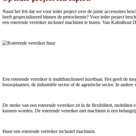
Naast het feit dat we voor ieder project over de juiste accessoires b
heeft gespecialiseerd binnen de petrochemie? Voor ieder project bes
een roterende verreiker inclusief machinist te huren. Van Kalmthout 
De roterende verreiker is meer dan een si
Een roterende verreiker is multifunctioneel inzetbaar. Het geeft de mo
bouwplaatsen, de industriële sector of de agrarische sector. In and
De sterke van een roterende verreiker zit in de flexibiliteit, mobilit
kunnen worden. De roterende verreiker met machinist is een belangrij
Huur een roterende verreiker inclusief machinist.