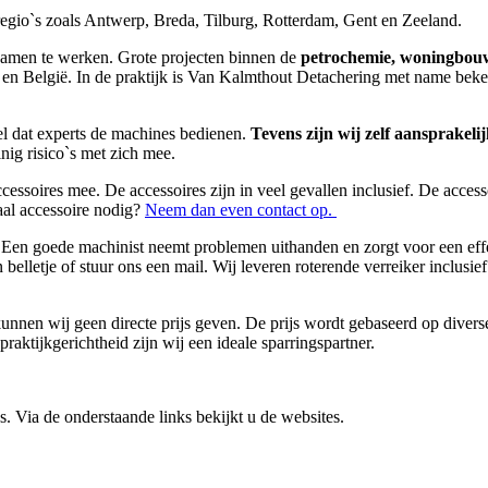
regio`s zoals Antwerp, Breda, Tilburg, Rotterdam, Gent en Zeeland.
t samen te werken. Grote projecten binnen de
petrochemie, woningbouw,
 en België. In de praktijk is Van Kalmthout Detachering met name beke
el dat experts de machines bedienen.
Tevens zijn wij zelf aansprakel
nig risico`s met zich mee.
cessoires mee. De accessoires zijn in veel gevallen inclusief. De acces
aal accessoire nodig?
Neem dan even contact op.
. Een goede machinist neemt problemen uithanden en zorgt voor een effec
 belletje of stuur ons een mail. Wij leveren roterende verreiker inclus
unnen wij geen directe prijs geven. De prijs wordt gebaseerd op divers
praktijkgerichtheid zijn wij een ideale sparringspartner.
 Via de onderstaande links bekijkt u de websites.