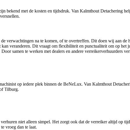
 zijn bekend met de kosten en tijdsdruk. Van Kalmthout Detachering hel
versnellen.
e verwachtingen na te komen, of te overtreffen. Dit doen wij aan de hand 
an veranderen. Dit vraagt om flexibiliteit en punctualiteit om op het j
. Door samen te werken met dealers en andere verreikerverhuurders verv
met machinist op iedere plek binnen de BeNeLux. Van Kalmthout Detach
of Tilburg.
rhuren niet alleen simpel. Het zorgt ook dat de verreiker altijd op ti
te vroeg dan te laat.