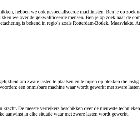
eschikken, hebben we ook gespecialiseerde machinisten. Ben je op zoek n
chikken we over de gekwalificeerde mensen. Ben je op zoek naar de co
Detachering is bekend in regio`s zoals Rotterdam-Botlek, Maasvlakte, A
mpele machine.
gelijkheid om zware lasten te plaatsen en te hijsen op plekken die lasti
ere woorden: een onmisbare machine waar wordt gewerkt met zware laste
eit en kracht. De meeste verreikers beschikken over de nieuwste technie
ke aanwinst in elke situatie waar met zware lasten wordt gewerkt.